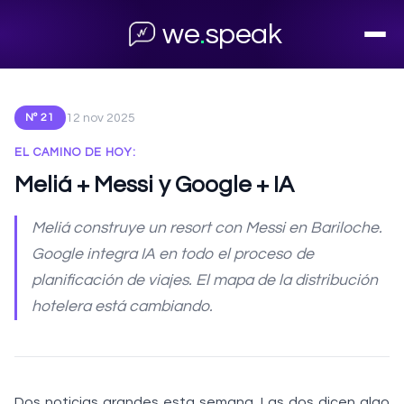
← Volver al archivo
we
.
speak
12 nov 2025
Nº 21
EL CAMINO DE HOY:
Meliá + Messi y Google + IA
Meliá construye un resort con Messi en Bariloche.
Google integra IA en todo el proceso de
planificación de viajes. El mapa de la distribución
hotelera está cambiando.
Dos noticias grandes esta semana. Las dos dicen algo