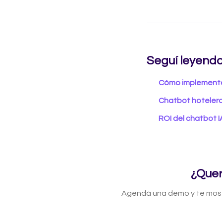
Seguí leyend
Cómo implementar
Chatbot hotelero
ROI del chatbot I
¿Quer
Agendá una demo y te most