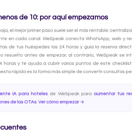
menos de 10: por aquí empezamos
aja, el mejor primer paso suele ser el más rentable: centrali
ante en cada canal. WeSpeak conecta WhatsApp, web y rede
tas de tus huéspedes las 24 horas y guía la reserva direc
o resuelto antes de empezar; al contrario, WeSpeak se in
horas y te ayuda a cubrir varios puntos de este checklist 
esta rápida es la forma más simple de convertir consultas pe
tente IA para hoteles
de WeSpeak para
aumentar tus res
iones de las OTAs
.
Ver cómo empezar →
ecuentes