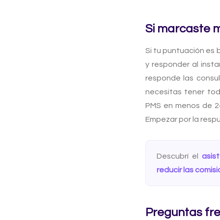
Si marcaste 
Si tu puntuación es b
y responder al inst
responde las consul
necesitas tener tod
PMS en menos de 24 
Empezar por la respu
Descubrí el
asis
reducir las comis
Preguntas fr