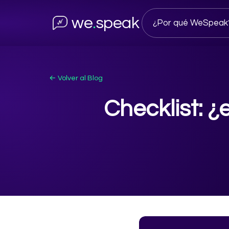
we
.
speak
¿Por qué WeSpeak
← Volver al Blog
Checklist: ¿