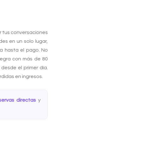
zar tus conversaciones
s en un solo lugar,
ta hasta el pago. No
tegra con más de 80
desde el primer día.
rdidas en ingresos.
ervas directas
y