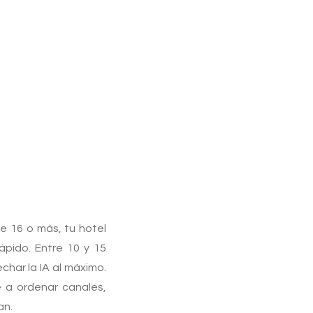
e 16 o más, tu hotel
ápido. Entre 10 y 15
har la IA al máximo.
e a ordenar canales,
an.