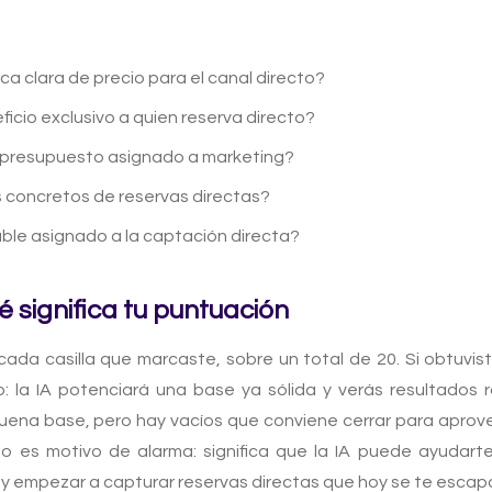
ica clara de precio para el canal directo?
icio exclusivo a quien reserva directo?
 presupuesto asignado a marketing?
s concretos de reservas directas?
ble asignado a la captación directa?
é significa tu puntuación
ada casilla que marcaste, sobre un total de 20. Si obtuvist
 la IA potenciará una base ya sólida y verás resultados r
uena base, pero hay vacíos que conviene cerrar para aprovec
o es motivo de alarma: significa que la IA puede ayudart
 y empezar a capturar reservas directas que hoy se te escap