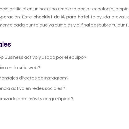
ncia artificial en un hotel no empieza por la tecnología, empi
operación. Este
checklist de IA para hotel
te ayuda a evalua
mente cada punto que ya cumples y al final descubre tu punt
ales
 Business activo y usado por el equipo?
ivo en tu sitio web?
ensajes directos de Instagram?
ncia activa en redes sociales?
imizada para móvil y carga rápido?