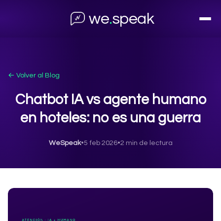
we
.
speak
← Volver al Blog
Chatbot IA vs agente humano
en hoteles: no es una guerra
WeSpeak
•
5 feb 2026
•
2 min de lectura