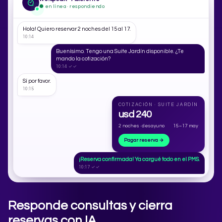
● en línea · respondiendo
Hola! Quiero reservar 2 noches del 15 al 17.
10:14
Buenísimo. Tengo una Suite Jardín disponible. ¿Te
mando la cotización?
10:14 ✓✓
Sí por favor.
10:15
COTIZACIÓN · SUITE JARDÍN
usd 240
2 noches · desayuno
15–17 may
Pagar reserva →
¡Reserva confirmada! Ya cargué todo en el PMS.
10:17 ✓✓
Responde consultas y cierra
reservas con IA