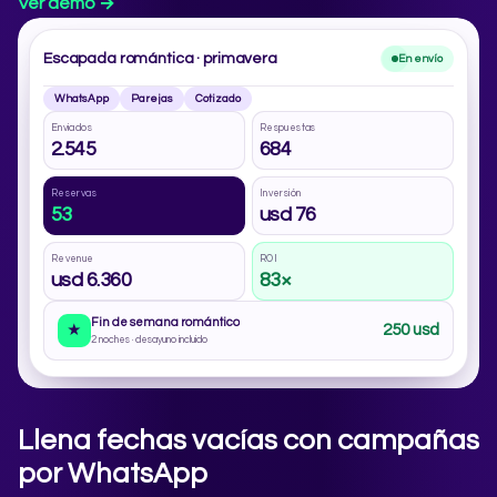
Ver demo →
Escapada romántica · primavera
En envío
WhatsApp
Parejas
Cotizado
Enviados
Respuestas
2.545
684
Reservas
Inversión
53
usd 76
Revenue
ROI
usd 6.360
83×
Fin de semana romántico
250 usd
★
2 noches · desayuno incluido
Llena fechas vacías con campañas
por WhatsApp