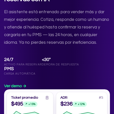
El asistente está entrenado para vender más y dar
mejor experiencia. Cotiza, responde como un humano
y atiende al huésped hasta confirmar la reserva y
cargarla en tu PMS — las 24 horas, en cualquier
idioma. Ya no pierdes reservas por ineficiencias.
24/7
<30"
ACTIVO PARA RESERVAR
DEMORA DE RESPUESTA
PMS
CARGA AUTOMÁTICA
Ver demo →
Ticket promedio
ADR
$495
$236
↗ +15%
↗ +12%