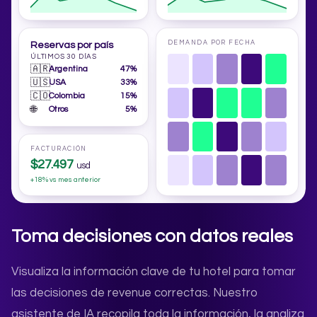
DEMANDA POR FECHA
Reservas por país
ÚLTIMOS 30 DÍAS
🇦🇷
Argentina
47%
🇺🇸
USA
33%
🇨🇴
Colombia
15%
🌐
Otros
5%
FACTURACIÓN
$27.497
usd
+18% vs mes anterior
Toma decisiones con datos reales
Visualiza la información clave de tu hotel para tomar
las decisiones de revenue correctas. Nuestro
asistente de IA recopila toda la información, la analiza