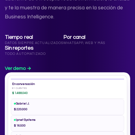
y te la muestra de manera precisa en la sección de
Business Intelligence.
Tiempo real
Por canal
DATOS SIEMPRE ACTUALIZADOS
WHATSAPP, WEB Y MÁS
Sin reportes
TODO AUTOMATIZADO
Ver demo →
En conversación
81 CLIENTES
$ 1.488.040
Gabriel J.
$ 220.000
Ipnet Systems
$ 16.500