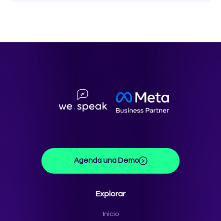
Mews, MiniHotel, Pxsol, Arion y RoomCloud, entre
interés en tiempo real y cierra la reserva directo con el
La mayoría de los chatbots para hoteles responden
muchos otros. Si quieres saber si tu sistema es
huésped — sin intermediarios ni comisiones.
preguntas. WeSpeak es un sistema de ventas
compatible, te lo confirmamos en una llamada.
completo: califica el lead, cotiza, hace seguimiento,
gestiona el pago y carga la reserva directamente en tu
PMS — sin intermediarios ni comisiones por reserva.
Incluye CRM nativo con métricas de conversión, todo en
una sola plataforma pensada exclusivamente para
hotelería.
Agenda una Demo
Explorar
Inicio