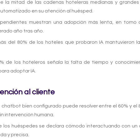
 la mitad de las cadenas hoteleras medianas y grandes
automatizado en su atención al huésped.
ependientes muestran una adopción más lenta, en torno 
erado año tras año.
s del 80% de los hoteles que probaron IA mantuvieron la 
% de los hoteleros señala la falta de tiempo y conocimie
 para adoptar IA.
ención al cliente
 chatbot bien configurado puede resolver entre el 60% y el 
in intervención humana.
 los huéspedes se declara cómodo interactuando con un asi
da y precisa.