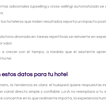
tas adicionales (upselling y cross-selling) automatizado se
a.
los hoteleros que miden resultados reporta un impacto posit
a hora ahorrada en tareas repetitivas se reinvierte en expe
 valor.
e a crecer con el tiempo, a medida que el asistente apre
l hotel.
n estos datos para tu hotel
ero, la tendencia es clara: el huésped quiere respuestas in
n canal directo simple y confiable. La IA no reemplaza a tu e
se concentre en lo que realmente importa, la experiencia hu