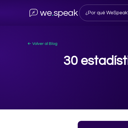
we
.
speak
¿Por qué WeSpeak
← Volver al Blog
30 estadísti