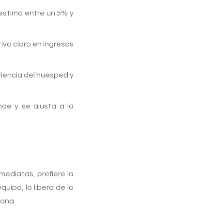
 estima entre un 5% y
ivo claro en ingresos
riencia del huésped y
nde y se ajusta a la
mediatas, prefiere la
quipo, lo libera de lo
mana.