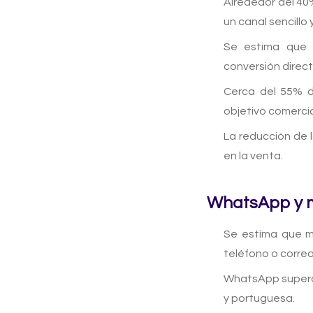
Alrededor del 40%
un canal sencillo 
Se estima que 
conversión direct
Cerca del 55% d
objetivo comercia
La reducción de 
en la venta.
WhatsApp y m
Se estima que má
teléfono o correo
WhatsApp supera
y portuguesa.