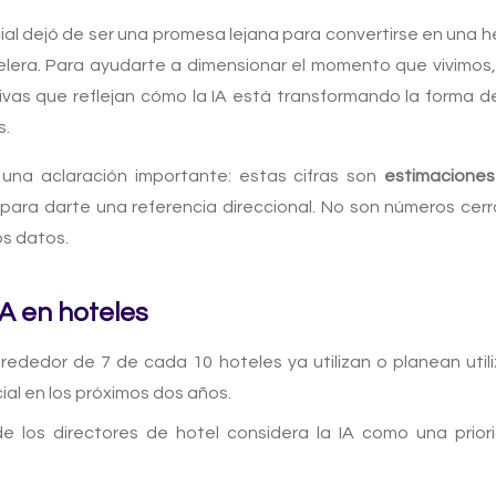
ficial dejó de ser una promesa lejana para convertirse en una 
elera. Para ayudarte a dimensionar el momento que vivimos, 
ivas que reflejan cómo la IA está transformando la forma de
s.
una aclaración importante: estas cifras son
estimaciones
para darte una referencia direccional. No son números cerra
os datos.
A en hoteles
rededor de 7 de cada 10 hoteles ya utilizan o planean util
icial en los próximos dos años.
e los directores de hotel considera la IA como una prior