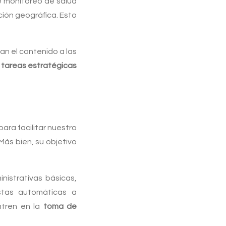
e monitoreo de salud
ción geográfica. Esto
an el contenido a las
n
tareas estratégicas
ara facilitar nuestro
 Más bien, su objetivo
nistrativas básicas,
stas automáticas a
ntren en la
toma de