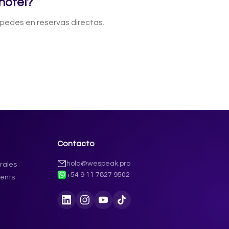
hotel?
edes en reservas directas.
Contacto
hola@wespeak.pro
rales
+54 9 11 7827 9502
ments