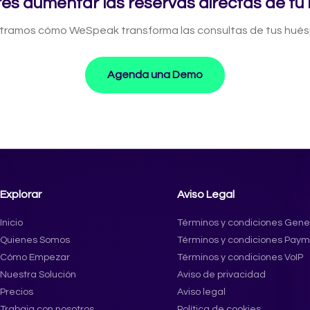
és aumentar las reservas directas de tu 
ramos cómo WeSpeak transforma las consultas de tus huésp
Agenda una Demo
Explorar
Aviso Legal
Inicio
Términos y condiciones Gene
Quienes Somos
Términos y condiciones Pay
Cómo Empezar
Términos y condiciones VoIP
Nuestra Solución
Aviso de privacidad
Precios
Aviso legal
Trabaja con nosotros
Política de cookies