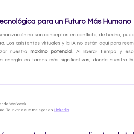
Tecnológica para un Futuro Más Humano
humanización no son conceptos en conflicto; de hecho, pu
sa
. Los asistentes virtuales y la IA no están aquí para ree
nzar nuestro
máximo potencial
. Al liberar tiempo y es
 energía en tareas más significativas, donde nuestra
h
er de WeSpeak
me. Te invito a que me sigas en
LinkedIn
.