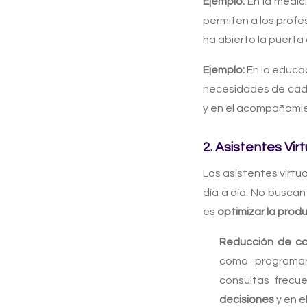
Ejemplo:
En la medic
permiten a los profe
ha abierto la puerta
Ejemplo:
En la educac
necesidades de cad
y en el acompañamie
2. Asistentes Vir
Los asistentes virtu
día a día. No buscan
es
optimizar la prod
Reducción de ca
como programar 
consultas frecu
decisiones
y en e