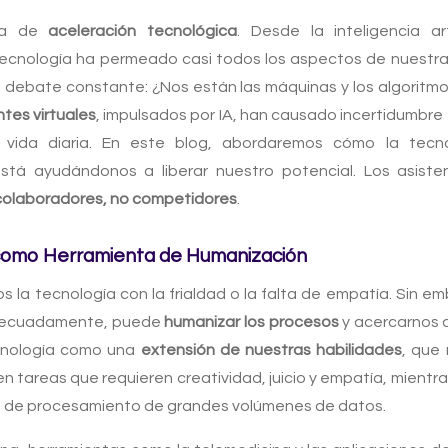
era de
aceleración tecnológica
. Desde la inteligencia art
tecnología ha permeado casi todos los aspectos de nuestra
n debate constante: ¿Nos están las máquinas y los algorit
ntes virtuales
, impulsados por IA, han causado incertidumbre 
a vida diaria. En este blog, abordaremos cómo la tecno
stá ayudándonos a liberar nuestro potencial. Los asisten
colaboradores, no competidores
.
 como Herramienta de Humanización
la tecnología con la frialdad o la falta de empatía. Sin em
adecuadamente, puede
humanizar los procesos
y acercarnos a
ecnología como una
extensión de nuestras habilidades
, que
n tareas que requieren creatividad, juicio y empatía, mientra
 o de procesamiento de grandes volúmenes de datos.