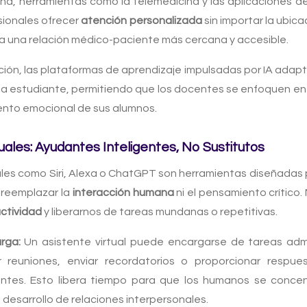
ina, herramientas como la telemedicina y las aplicaciones d
sionales ofrecer
atención personalizada
sin importar la ubica
 a una relación médico-paciente más cercana y accesible.
ión, las plataformas de aprendizaje impulsadas por IA adapt
a estudiante, permitiendo que los docentes se enfoquen e
nto emocional de sus alumnos.
tuales: Ayudantes Inteligentes, No Sustitutos
ales como Siri, Alexa o ChatGPT son herramientas diseñadas p
 reemplazar la
interacción humana
ni el pensamiento crítico.
uctividad
y liberarnos de tareas mundanas o repetitivas.
rga:
Un asistente virtual puede encargarse de tareas admi
reuniones, enviar recordatorios o proporcionar respue
entes. Esto libera tiempo para que los humanos se conce
l desarrollo de relaciones interpersonales.