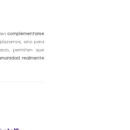
eden
complementarse
mplazarnos, sino para
pacio, permiten que
umanidad realmente