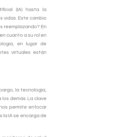
ificial (IA) hasta la
s vidas. Este cambio
mos reemplazando? En
en cuanto a su rol en
logía, en lugar de
tes virtuales están
bargo, la tecnología,
 los demás. La clave
 nos permite enfocar
s la IA se encarga de