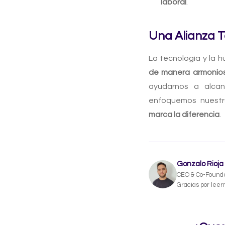
laboral
.
Una Alianza 
La tecnología y la 
de manera armonio
ayudarnos a alca
enfoquemos nuestra
marca la diferencia
.
Gonzalo Rioja
CEO & Co-Found
Gracias por leer