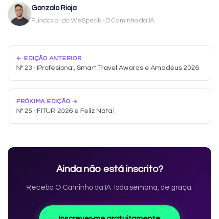
Gonzalo Rioja
Fundador do WeSpeak · O Caminho da IA
← EDIÇÃO ANTERIOR
Nº 23 · IProfesional, Smart Travel Awards e Amadeus 2026
PRÓXIMA EDIÇÃO →
Nº 25 · FITUR 2026 e Feliz Natal
Ainda não está inscrito?
Receba O Caminho da IA toda semana, de graça.
Inscrever-me gratuitamente