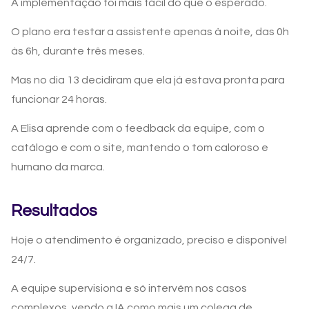
A implementação foi mais fácil do que o esperado.
O plano era testar a assistente apenas à noite, das 0h
às 6h, durante três meses.
Mas no dia 13 decidiram que ela já estava pronta para
funcionar 24 horas.
A Elisa aprende com o feedback da equipe, com o
catálogo e com o site, mantendo o tom caloroso e
humano da marca.
Resultados
Hoje o atendimento é organizado, preciso e disponível
24/7.
A equipe supervisiona e só intervém nos casos
complexos, vendo a IA como mais um colega de