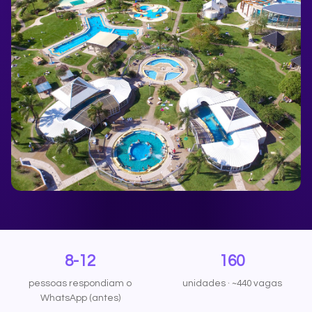
8-12
160
pessoas respondiam o
unidades · ~440 vagas
WhatsApp (antes)