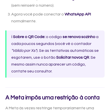
(sem reinserir o número).
Agora você pode conectar o
WhatsApp API
normalmente.
ℹ️
Sobre o QR Code:
o código
se renova sozinho
a
cada poucos segundos (você vê o contador
"Válido por Xs"
). Se as tentativas automáticas se
esgotarem, use o botão
Solicitar novos QR
. Se
mesmo assim nunca aparecer um código,
contate seu consultor.
A Meta impôs uma restrição à conta
A Meta às vezes restringe temporariamente uma