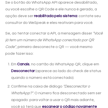
Se o botão do WhatsApp API aparece desabilitado,
ou você escolhe o QR Code e ele nunca é gerado, a
opção deve ser
reabilitada pelo sistema
: contate seu
consultor do WeSpeak e eles reativam para você.
Se, ao tentar conectar a API, a mensagem disser
"Você
já tem um número de WhatsApp conectado por QR
Code"
, primeiro desconecte o QR — você mesmo
pode fazer isso:
Em
Canais
, no cartão do WhatsApp QR, clique em
Desconectar
(aparece ao lado do check de status
quando o número está conectado).
Confirme na caixa de diálogo
"Desconectar o
WhatsApp?"
. O número fica desconectado sem ser
apagado: para voltar a usar o QR mais adiante,
você só terá que
escanear o código novamente