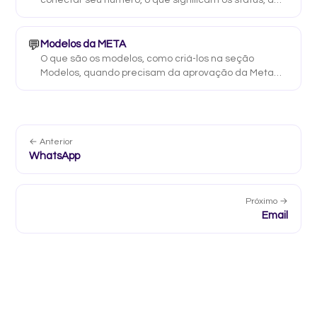
conectar seu número, o que significam os status, a
janela de 24 horas e os modelos aprovados.
💬
Modelos da META
O que são os modelos, como criá-los na seção
Modelos, quando precisam da aprovação da Meta
(regra das 24 horas), como usá-los com «/» no chat e
por que às vezes não são entregues.
← Anterior
WhatsApp
Próximo →
Email