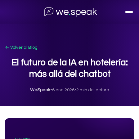
we
.
speak
← Volver al Blog
El futuro de la IA en hotelería:
más allá del chatbot
WeSpeak
•
6 ene 2026
•
2 min de lectura