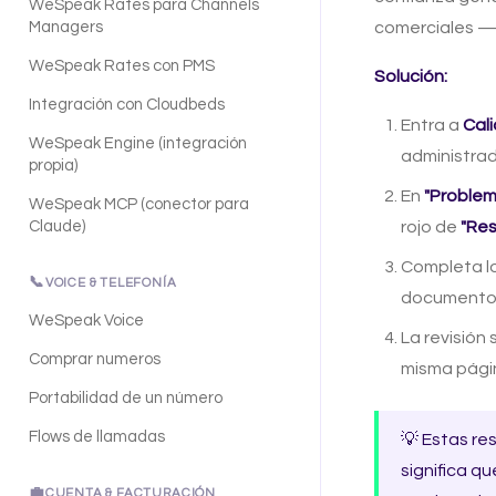
WeSpeak Rates para Channels
Managers
comerciales — 
WeSpeak Rates con PMS
Solución:
Integración con Cloudbeds
Entra a
Cal
WeSpeak Engine (integración
administrad
propia)
En
"Problem
WeSpeak MCP (conector para
Claude)
rojo de
"Res
Completa lo
📞
VOICE & TELEFONÍA
documento
WeSpeak Voice
La revisión
Comprar numeros
misma pági
Portabilidad de un número
Flows de llamadas
💡 Estas re
significa q
💼
CUENTA & FACTURACIÓN