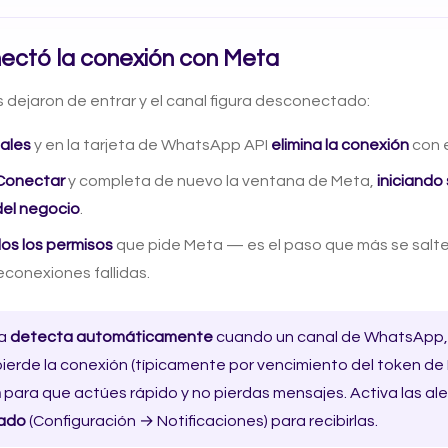
ectó la conexión con Meta
s dejaron de entrar y el canal figura desconectado:
ales
y en la tarjeta de WhatsApp API
elimina la conexión
con e
Conectar
y completa de nuevo la ventana de Meta,
iniciando
el negocio
.
os los permisos
que pide Meta — es el paso que más se salte
conexiones fallidas.
ma
detecta automáticamente
cuando un canal de WhatsApp,
erde la conexión (típicamente por vencimiento del token de
n
para que actúes rápido y no pierdas mensajes. Activa las al
ado
(Configuración → Notificaciones) para recibirlas.