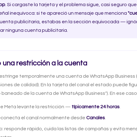
pp
. Si cargaste la tarjeta y el problema sigue, casi seguro qu
eñal inequívoca: si te apareció un mensaje que menciona
"cue
cuenta publicitaria, estabas en la sección equivocada — ignó
ear ninguna cuenta publicitaria.
una restricción a la cuenta
restringe temporalmente una cuenta de WhatsApp Business (
siones de calidad). En la tarjeta del canal el estado puede fi
 baneado de la cuenta de WhatsApp Business"). En ese caso
e Meta levante la restricción —
típicamente 24 horas
.
econecta el canal normalmente desde
Canales
.
lo: responde rápido, cuida las listas de campañas y evita men