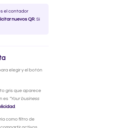
s el contador
licitar nuevos QR
. Si
ta
a elegir y el botón
xto gris que aparece
ún es
"Your business
blicidad
.
ria como filtro de
i compartir activos