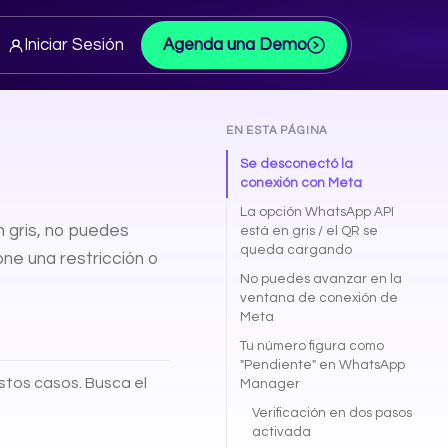
Iniciar Sesión
Agenda una Demo
EN ESTA PÁGINA
Se desconectó la
conexión con Meta
La opción WhatsApp API
 gris, no puedes
está en gris / el QR se
queda cargando
ne una restricción o
No puedes avanzar en la
ventana de conexión de
Meta
Tu número figura como
"Pendiente" en WhatsApp
tos casos. Busca el
Manager
Verificación en dos pasos
activada