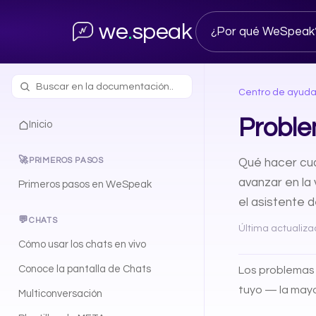
we
.
speak
¿Por qué WeSpeak
Centro de ayud
Probl
Inicio
🚀
PRIMEROS PASOS
Qué hacer cu
avanzar en la
Primeros pasos en WeSpeak
el asistente 
💬
CHATS
Última actualiza
Cómo usar los chats en vivo
Conoce la pantalla de Chats
Los problemas 
tuyo — la mayo
Multiconversación