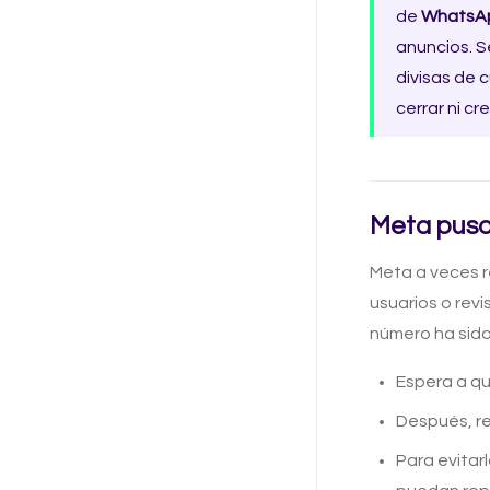
de
WhatsA
anuncios. S
divisas de 
cerrar ni cr
Meta puso 
Meta a veces 
usuarios o revi
número ha sido
Espera a qu
Después, r
Para evitar