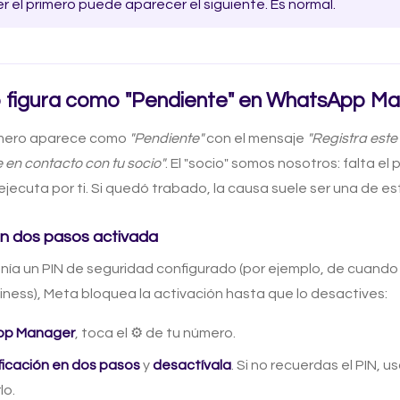
er el primero puede aparecer el siguiente. Es normal.
 figura como "Pendiente" en WhatsApp M
mero aparece como
"Pendiente"
con el mensaje
"Registra este
e en contacto con tu socio"
. El "socio" somos nosotros: falta el 
ecuta por ti. Si quedó trabado, la causa suele ser una de es
en dos pasos activada
enía un PIN de seguridad configurado (por ejemplo, de cuando
ess), Meta bloquea la activación hasta que lo desactives:
pp Manager
, toca el ⚙️ de tu número.
ficación en dos pasos
y
desactívala
. Si no recuerdas el PIN, u
lo.