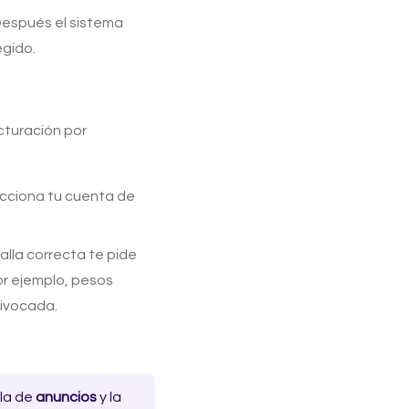
Después el sistema
gido.
cturación por
cciona tu cuenta de
alla correcta te pide
or ejemplo, pesos
uivocada.
la de
anuncios
y la