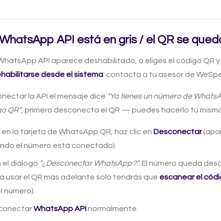
 WhatsApp API está en gris / el QR se que
 WhatsApp API aparece deshabilitado, o eliges el código QR y
ehabilitarse desde el sistema
: contacta a tu asesor de WeSpea
conectar la API el mensaje dice
"Ya tienes un número de What
go QR"
, primero desconecta el QR — puedes hacerlo tú mismo
, en la tarjeta de WhatsApp QR, haz clic en
Desconectar
(apar
ndo el número está conectado).
 el diálogo
"¿Desconectar WhatsApp?"
. El número queda des
 a usar el QR más adelante solo tendrás que
escanear el cód
l número).
conectar
WhatsApp API
normalmente.