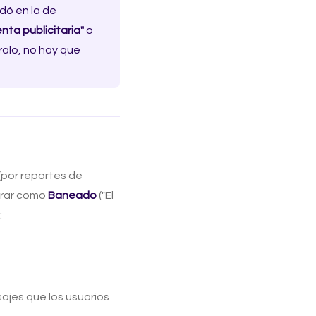
edó en la de
nta publicitaria"
o
ralo, no hay que
por reportes de
gurar como
Baneado
("El
:
sajes que los usuarios