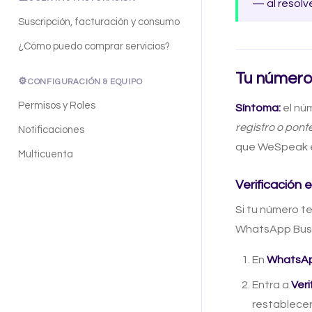
— al resolv
Suscripción, facturación y consumo
¿Cómo puedo comprar servicios?
Tu número
⚙️
CONFIGURACIÓN & EQUIPO
Permisos y Roles
Síntoma:
el nú
registro o pont
Notificaciones
que WeSpeak ej
Multicuenta
Verificación 
Si tu número t
WhatsApp Busin
En
WhatsA
Entra a
Veri
restablecer