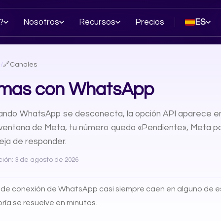
?
Nosotros
Recursos
Precios
ES
a
/
🔗
Canales
emas con WhatsApp
ando WhatsApp se desconecta, la opción API aparece en
 ventana de Meta, tu número queda «Pendiente», Meta po
deja de responder.
ción: 3 de agosto de 2026
de conexión de WhatsApp casi siempre caen en alguno de es
ría se resuelve en minutos.