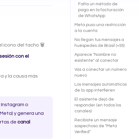
Falta un método de
pago en la facturación
de WhatsApp
Meta puso una restricción
a la cuenta
No llegan tus mensajes a
l ícono del tacho 🗑️.
huéspedes de Brasil (+55)
Aparece "Nombre no
 sesión con el
existente" al conectar
Vas a conectar un número
nuevo
a y la causa más
Los mensajes automáticos
de la app interfieren
El asistente dejó de
 Instagram o
responder (en todos los
canales)
 Meta) y genera una
Recibiste un mensaje
ertas de
canal
sospechoso de "Meta
Verified"