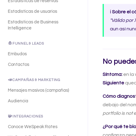
Estadísticas de reservas
Estadísticas de usuarios
ℹ️
Sobre el c
"Válido por 
Estadísticas de Business
Intelligence
aun así nun
🧲
FUNNEL & LEADS
Embudos
No puedes
Contactos
Síntoma:
en la
📣
CAMPAÑAS & MARKETING
Siguiente
qued
Mensajes masivos (campañas)
Cómo diagnosti
Audiencia
debajo del nom
portfolio is not 
🧩
INTEGRACIONES
¿Por qué te bl
Conoce WeSpeak Rates
confianza gener