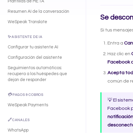
Plantillas de META
Resumen AI de la conversación
Se descon
WeSpeak Translate
Si tus mensaje
✨
ASISTENTE DE IA
Entra a
Can
Configurar tu asistente AI
Haz clic en
Configuración del asistente
Facebook d
Seguimientos automáticos:
Acepta tod
recupera a los huéspedes que
dejan de responder
común de re
💳
PAGOS & COBROS
💡 El siste
WeSpeak Payments
Facebook pi
notificació
🔗
CANALES
desconect
WhatsApp