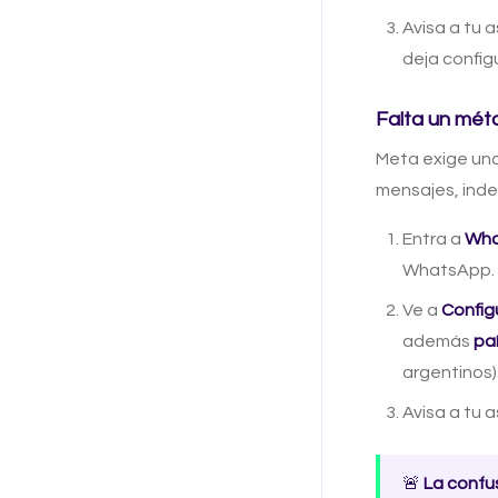
Avisa a tu 
deja confi
Falta un mét
Meta exige un
mensajes, ind
Entra a
Wha
WhatsApp.
Ve a
Config
además
pa
argentinos)
Avisa a tu 
🚨
La confu