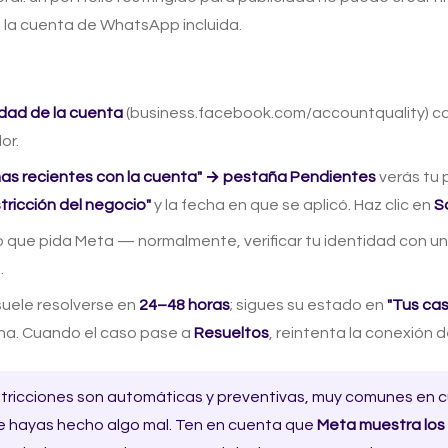
la cuenta de WhatsApp incluida.
idad de la cuenta
(business.facebook.com/accountquality) con
or.
as recientes con la cuenta" → pestaña Pendientes
verás tu 
tricción del negocio"
y la fecha en que se aplicó. Haz clic en
So
 que pida Meta — normalmente, verificar tu identidad con un
.
 suele resolverse en
24–48 horas
; sigues su estado en
"Tus ca
na. Cuando el caso pase a
Resueltos
, reintenta la conexión
stricciones son automáticas y preventivas, muy comunes en 
ue hayas hecho algo mal. Ten en cuenta que
Meta muestra los