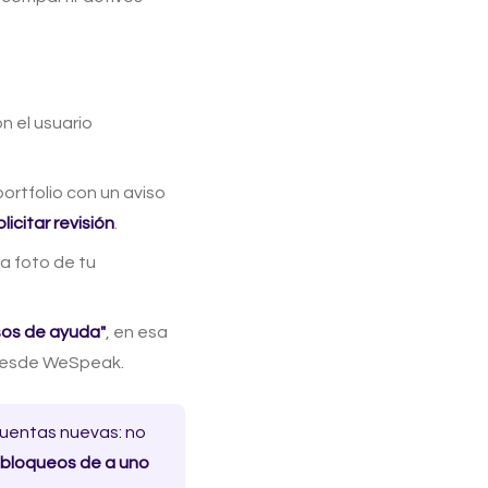
 el usuario
portfolio con un aviso
licitar revisión
.
a foto de tu
sos de ayuda"
, en esa
 desde WeSpeak.
cuentas nuevas: no
 bloqueos de a uno