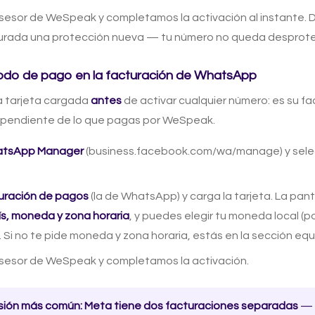
asesor de WeSpeak y completamos la activación al instante. 
gurada una protección nueva — tu número no queda desprote
odo de pago en la facturación de WhatsApp
a tarjeta cargada
antes
de activar cualquier número: es su fa
ependiente de lo que pagas por WeSpeak.
tsApp Manager
(business.facebook.com/wa/manage) y sele
uración de pagos
(la de WhatsApp) y carga la tarjeta. La pant
ís, moneda y zona horaria
, y puedes elegir tu moneda local (p
. Si no te pide moneda y zona horaria, estás en la sección eq
asesor de WeSpeak y completamos la activación.
sión más común: Meta tiene dos facturaciones separadas
— 