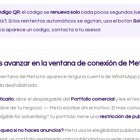
ódigo QR:
el código se
renueva solo
cada pocos segundos (ve
Xs"
). Si los reintentos automáticos se agotan, usa el botón
So
ca aparece un código, contacta a tu asesor.
 avanzar en la ventana de conexión de Me
 ventana de Meta no aparece ninguna cuenta de WhatsApp par
a deshabilitado.
carlo:
abre el desplegable del
Portfolio comercial
y lee el te
bre de tu negocio — Meta escribe ahí el motivo. El más com
eligible for advertising"
: tu portfolio tiene una
restricción de pu
oquea si no haces anuncios?
Meta usa la elegibilidad publicita
al: un portfolio restringido para publicidad no puede crear n