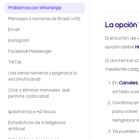
Problemas con WhatsApp
Mensajes a números de Brasil (+55)
La opción
Email
Si el botón de
Instagram
opción debe
r
Facebook Messenger
Si al intentar 
TikTok
mediante códi
Usa varios números y páginas a la
vez (multicanal)
En
Canales
Citar y eliminar mensajes: qué
estado cua
permite cada canal
Confirma en
para volver
📊
REPORTES & MÉTRICAS
reingresar e
Estadísticas de inteligencia
artificial
Ya puedes 