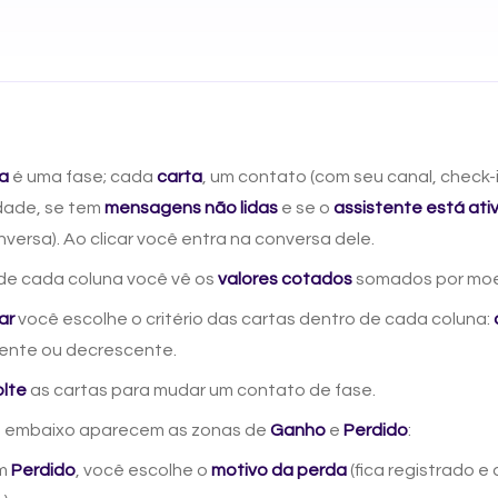
a
é uma fase; cada
carta
, um contato (com seu canal, check-i
idade, se tem
mensagens não lidas
e se o
assistente está ati
versa). Ao clicar você entra na conversa dele.
de cada coluna você vê os
valores cotados
somados por mo
ar
você escolhe o critério das cartas dentro de cada coluna:
cente ou decrescente.
olte
as cartas para mudar um contato de fase.
r, embaixo aparecem as zonas de
Ganho
e
Perdido
:
em
Perdido
, você escolhe o
motivo da perda
(fica registrado e