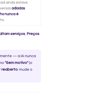
lead ainda estava
nversas
adiadas
ho nunca é
ho.
altam serviços
,
Preços
lmente — a IA nunca
omo
"Sem motivo"
(o
r
reaberto
: mude o