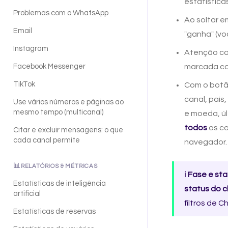
estatísticas
Problemas com o WhatsApp
Ao soltar 
Email
"ganha" (vo
Instagram
Atenção com
Facebook Messenger
marcada co
TikTok
Com o bot
canal, país
Use vários números e páginas ao
mesmo tempo (multicanal)
e moeda, úl
todos
os co
Citar e excluir mensagens: o que
cada canal permite
navegador.
📊
RELATÓRIOS & MÉTRICAS
ℹ️
Fase e sta
Estatísticas de inteligência
status do c
artificial
filtros de 
Estatísticas de reservas