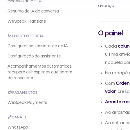
Modelos da META
avança.
Resumo de IA da conversa
WeSpeak Translate
O painel
✨
ASSISTENTE DE IA
Configurar seu assistente de IA
Cada
colun
última ativ
Configuração do assistente
naquela con
Acompanhamentos automáticos:
recupere os hóspedes que param
No rodapé 
de responder
Com
Orden
valor
, cres
💳
PAGAMENTOS
Arraste e s
WeSpeak Payments
Ao arrasta
🔗
CANAIS
Ao soltar 
WhatsApp