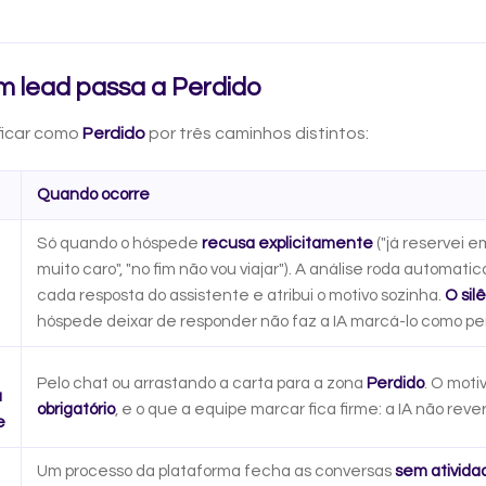
 lead passa a Perdido
ficar como
Perdido
por três caminhos distintos:
Quando ocorre
Só quando o hóspede
recusa explicitamente
("já reservei em
muito caro", "no fim não vou viajar"). A análise roda automa
cada resposta do assistente e atribui o motivo sozinha.
O sil
hóspede deixar de responder não faz a IA marcá-lo como pe
Pelo chat ou arrastando a carta para a zona
Perdido
. O moti
a
obrigatório
, e o que a equipe marcar fica firme: a IA não reve
e
Um processo da plataforma fecha as conversas
sem atividad