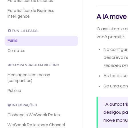
Estatísticas de usuários
Estatísticas de Business
A IA move 
Intelligence
O assistente a
🧲
FUNIL & LEADS
você permitir:
Funis
Na configur
Contatos
descreva n
📣
recebeu pr
CAMPANHAS & MARKETING
Mensagens em massa
As fases s
(campanhas)
Se uma con
Público
ℹ️ A autoatr
🧩
INTEGRAÇÕES
desligou pa
Conheça o WeSpeak Rates
move manu
WeSpeak Rates para Channel