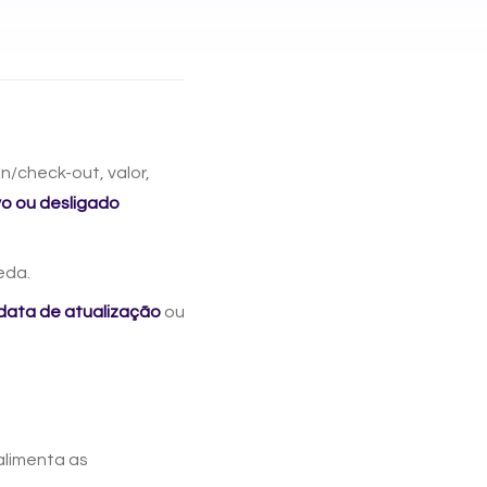
n/check-out, valor,
vo ou desligado
eda.
data de atualização
ou
 alimenta as