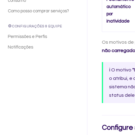
consumo
automático
Como posso comprar serviços?
por
inatividade
⚙️
CONFIGURAÇÕES & EQUIPE
Permissões e Perfis
Os motivos de 
Notificações
não carregad
ℹ️ O motivo
"
o atribui, 
sistema não
status dele
Configure 