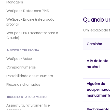
Managers
WeSpeak Rates com PMS
Quando um
WeSpeak Engine (integração
própria)
Um lead pode 
WeSpeak MCP (conector para o
Claude)
Caminho
📞
VOICE & TELEFONIA
WeSpeak Voice
A IA detecta
no chat
Comprar números
Portabilidade de um número
Alguém da
Fluxos de chamadas
equipe marc
manualment
💼
CONTA & FATURAMENTO
Assinatura, faturamento e
Fechamento