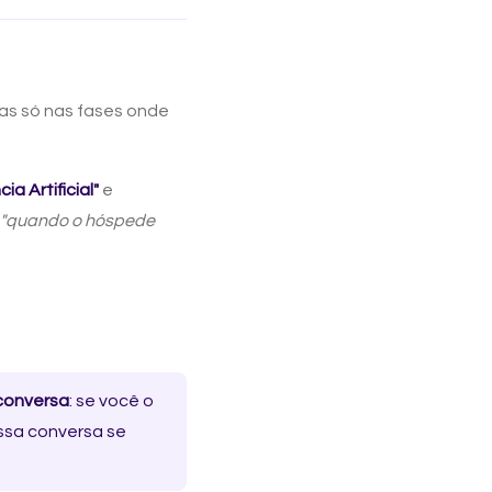
s só nas fases onde
a Artificial"
e
"quando o hóspede
 conversa
: se você o
essa conversa se