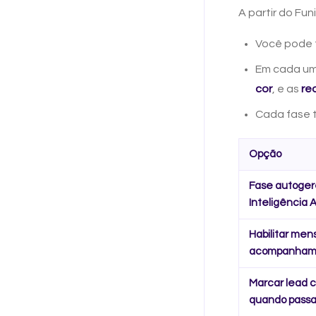
A partir do Fun
Você pode 
Em cada um
cor
, e as
re
Cada fase 
Opção
Fase autoger
Inteligência Ar
Habilitar me
acompanhame
Marcar lead 
quando passar