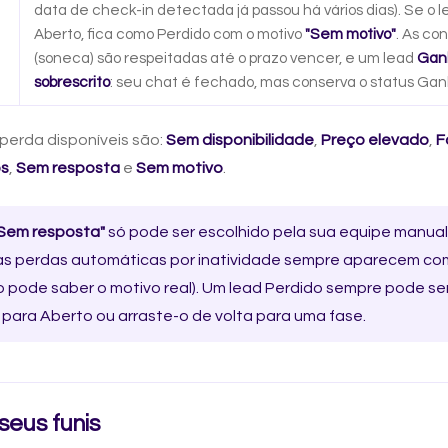
data de check-in detectada já passou há vários dias). Se o 
Aberto, fica como Perdido com o motivo
"Sem motivo"
. As co
(soneca) são respeitadas até o prazo vencer, e um lead
Gan
sobrescrito
: seu chat é fechado, mas conserva o status Gan
perda disponíveis são:
Sem disponibilidade
,
Preço elevado
,
F
os
,
Sem resposta
e
Sem motivo
.
Sem resposta"
só pode ser escolhido pela sua equipe manua
e as perdas automáticas por inatividade sempre aparecem c
 pode saber o motivo real). Um lead Perdido sempre pode se
 para Aberto ou arraste-o de volta para uma fase.
seus funis