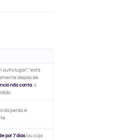
 outro lugar", "está
ticamente depois de
êncio não conta
: o
rdido.
vo da perda é
rte.
e por 7 dias
(ou cuja