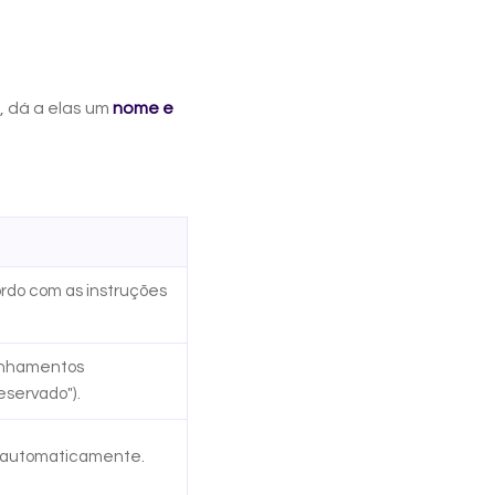
, dá a elas um
nome e
cordo com as instruções
anhamentos
eservado").
automaticamente.