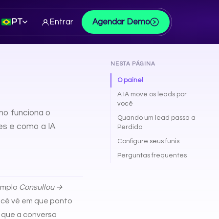
PT
Entrar
Agendar Demo
NESTA PÁGINA
O painel
A IA move os leads por
você
mo funciona o
Quando um lead passa a
ses e como a IA
Perdido
Configure seus funis
Perguntas frequentes
emplo
Consultou →
você vê em que ponto
a que a conversa