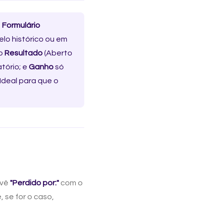
o
Formulário
elo histórico ou em
 o
Resultado
(Aberto
atório; e
Ganho
só
Ideal para que o
 vê
"Perdido por:"
com o
, se for o caso,