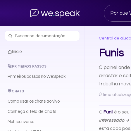
we
.
speak
Por que
Central de ajud
Funis
Início
🚀
PRIMEIROS PASSOS
O painel onde
arrastar e so
Primeiros passos no WeSpeak
trabalha move
💬
CHATS
Última atualizaçã
Como usar os chats ao vivo
Conheça a tela de Chats
O
Funil
é o seu 
Interessado →
Multiconversa
está cada poss