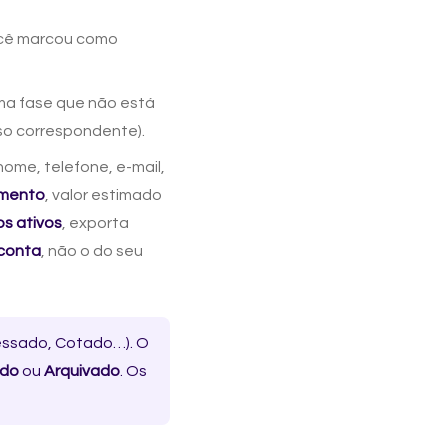
ocê marcou como
ma fase que não está
iso correspondente).
i nome, telefone, e-mail,
amento
, valor estimado
ros ativos
, exporta
 conta
, não o do seu
essado, Cotado…). O
ido
ou
Arquivado
. Os