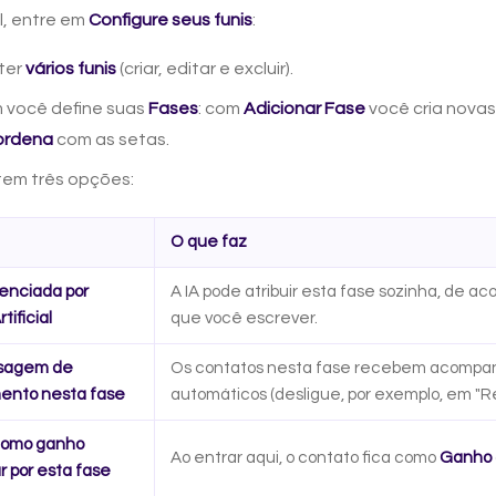
il, entre em
Configure seus funis
:
ter
vários funis
(criar, editar e excluir).
 você define suas
Fases
: com
Adicionar Fase
você cria novas
ordena
com as setas.
tem três opções:
O que faz
enciada por
A IA pode atribuir esta fase sozinha, de a
tificial
que você escrever.
nsagem de
Os contatos nesta fase recebem acomp
nto nesta fase
automáticos (desligue, por exemplo, em "R
como ganho
Ao entrar aqui, o contato fica como
Ganho
 por esta fase