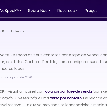
 WeSpeak?
Sobre Nós
Recursos
Preços
a
/
🧲
Funil & leads
 você vê todos os seus contatos por etapa de venda: co
ltar, os status Ganho e Perdido, como configurar suas fa
ndo os leads.
o: 7 de julho de 2026
CRM visual: um painel com
colunas por fase de venda
(por ex
 Cotado → Reservado
) e uma
carta por contato
. De relance 
ível reserva — e a IA vai movendo os leads sozinha à medid