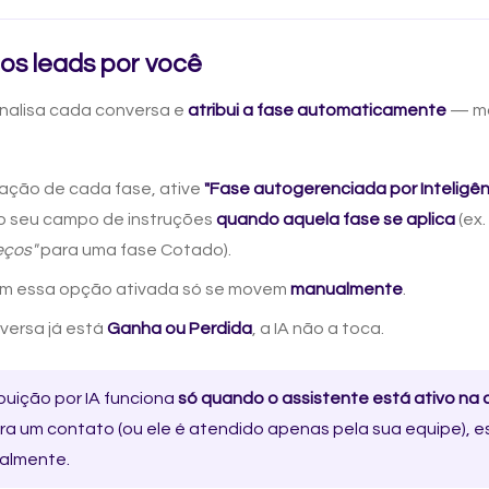
os leads por você
nalisa cada conversa e
atribui a fase automaticamente
— ma
ação de cada fase, ative
"Fase autogerenciada por Inteligênci
o seu campo de instruções
quando aquela fase se aplica
(ex.
eços"
para uma fase Cotado).
em essa opção ativada só se movem
manualmente
.
versa já está
Ganha ou Perdida
, a IA não a toca.
ibuição por IA funciona
só quando o assistente está ativo na
ra um contato (ou ele é atendido apenas pela sua equipe), 
almente.