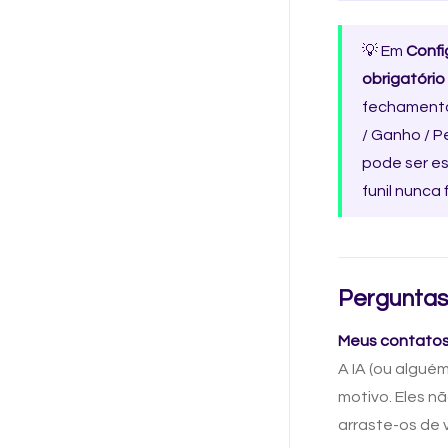
💡 Em
Confi
obrigatório
fechamentos
/ Ganho / P
pode ser es
funil nunca
Perguntas
Meus contatos 
A IA (ou algué
motivo. Eles n
arraste-os de 