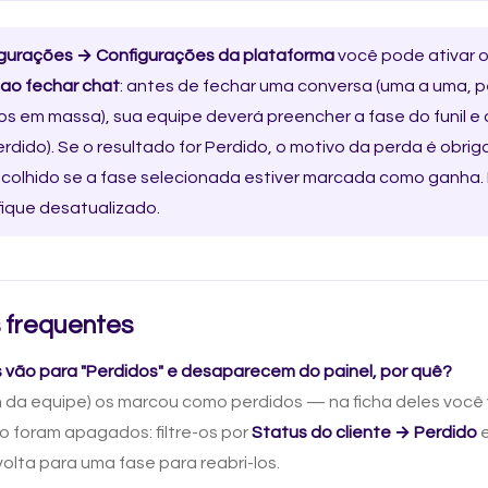
gurações → Configurações da plataforma
você pode ativar 
 ao fechar chat
: antes de fechar uma conversa (uma a uma, p
 em massa), sua equipe deverá preencher a fase do funil e
erdido). Se o resultado for Perdido, o motivo da perda é obrig
colhido se a fase selecionada estiver marcada como ganha. 
 fique desatualizado.
 frequentes
vão para "Perdidos" e desaparecem do painel, por quê?
m da equipe) os marcou como perdidos — na ficha deles você
ão foram apagados: filtre-os por
Status do cliente → Perdido
e
volta para uma fase para reabri-los.