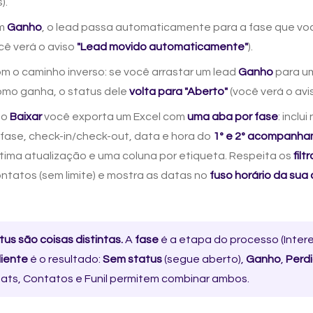
).
em
Ganho
, o lead passa automaticamente para a fase que v
cê verá o aviso
"Lead movido automaticamente"
).
 o caminho inverso: se você arrastar um lead
Ganho
para u
mo ganha, o status dele
volta para "Aberto"
(você verá o av
ão
Baixar
você exporta um Excel com
uma aba por fase
: inclu
, fase, check-in/check-out, data e hora do
1º e 2º acompanh
tima atualização e uma coluna por etiqueta. Respeita os
filt
ntatos (sem limite) e mostra as datas no
fuso horário da sua
tus são coisas distintas.
A
fase
é a etapa do processo (Inter
liente
é o resultado:
Sem status
(segue aberto),
Ganho
,
Perd
Chats, Contatos e Funil permitem combinar ambos.