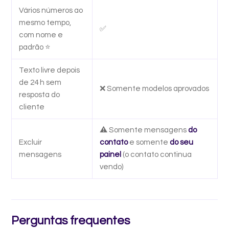
Vários números ao
mesmo tempo,
✅
com nome e
padrão ⭐
Texto livre depois
de 24 h sem
❌ Somente modelos aprovados
resposta do
cliente
⚠️ Somente mensagens
do
Excluir
contato
e somente
do seu
mensagens
painel
(o contato continua
vendo)
Perguntas frequentes