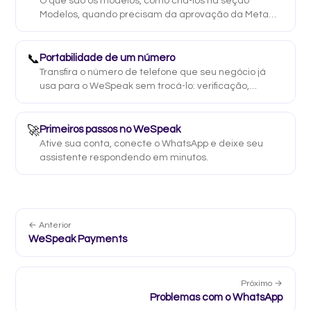
O que são os modelos, como criá-los na seção
Modelos, quando precisam da aprovação da Meta
(regra das 24 horas), como usá-los com «/» no chat e
por que às vezes não são entregues.
📞
Portabilidade de um número
Transfira o número de telefone que seu negócio já
usa para o WeSpeak sem trocá-lo: verificação,
solicitação com carta de autorização e
acompanhamento até a portabilidade.
🚀
Primeiros passos no WeSpeak
Ative sua conta, conecte o WhatsApp e deixe seu
assistente respondendo em minutos.
← Anterior
WeSpeak Payments
Próximo →
Problemas com o WhatsApp