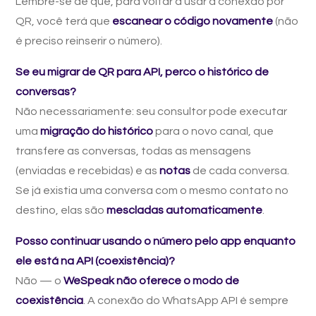
Lembre-se de que, para voltar a usar a conexão por
QR, você terá que
escanear o código novamente
(não
é preciso reinserir o número).
Se eu migrar de QR para API, perco o histórico de
conversas?
Não necessariamente: seu consultor pode executar
uma
migração do histórico
para o novo canal, que
transfere as conversas, todas as mensagens
(enviadas e recebidas) e as
notas
de cada conversa.
Se já existia uma conversa com o mesmo contato no
destino, elas são
mescladas automaticamente
.
Posso continuar usando o número pelo app enquanto
ele está na API (coexistência)?
Não — o
WeSpeak não oferece o modo de
coexistência
. A conexão do WhatsApp API é sempre