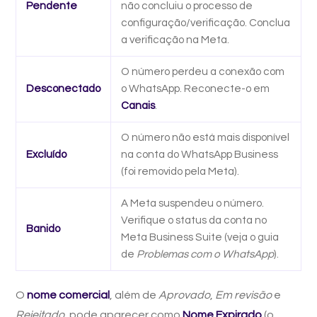
Pendente
não concluiu o processo de
configuração/verificação. Conclua
a verificação na Meta.
O número perdeu a conexão com
Desconectado
o WhatsApp. Reconecte-o em
Canais
.
O número não está mais disponível
Excluído
na conta do WhatsApp Business
(foi removido pela Meta).
A Meta suspendeu o número.
Verifique o status da conta no
Banido
Meta Business Suite (veja o guia
de
Problemas com o WhatsApp
).
O
nome comercial
, além de
Aprovado
,
Em revisão
e
Rejeitado
, pode aparecer como
Nome Expirado
(o