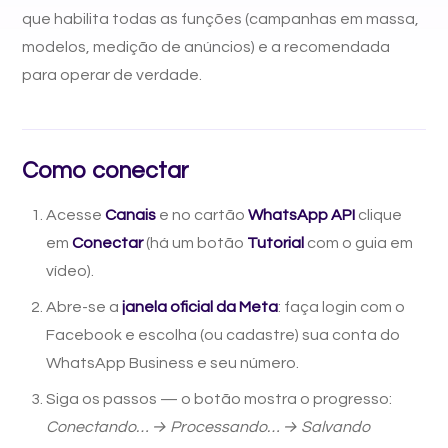
que habilita todas as funções (campanhas em massa,
modelos, medição de anúncios) e a recomendada
para operar de verdade.
Como conectar
Acesse
Canais
e no cartão
WhatsApp API
clique
em
Conectar
(há um botão
Tutorial
com o guia em
vídeo).
Abre-se a
janela oficial da Meta
: faça login com o
Facebook e escolha (ou cadastre) sua conta do
WhatsApp Business e seu número.
Siga os passos — o botão mostra o progresso:
Conectando… → Processando… → Salvando