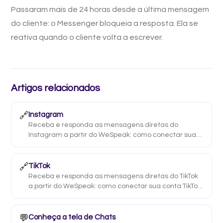
Passaram mais de 24 horas desde a última mensagem
do cliente: o Messenger bloqueia a resposta. Ela se
reativa quando o cliente volta a escrever.
Artigos relacionados
🔗
Instagram
Receba e responda as mensagens diretas do
Instagram a partir do WeSpeak: como conectar sua
conta Business e quais limites a plataforma impõe
(janela de 7 dias, sem citação).
🔗
TikTok
Receba e responda as mensagens diretas do TikTok
a partir do WeSpeak: como conectar sua conta TikTok
Business, o que o canal oferece e quais limites o
TikTok impõe.
💬
Conheça a tela de Chats