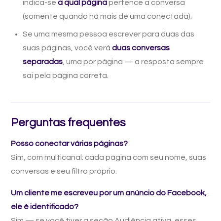
indica-se
a qual página
pertence a conversa
(somente quando há mais de uma conectada).
Se uma mesma pessoa escrever para duas das
suas páginas, você verá
duas conversas
separadas
, uma por página — a resposta sempre
sai pela página correta.
Perguntas frequentes
Posso conectar várias páginas?
Sim, com multicanal: cada página com seu nome, suas
conversas e seu filtro próprio.
Um cliente me escreveu por um anúncio do Facebook,
ele é identificado?
Sim — se você tiver a seção Audiência ativa, esses