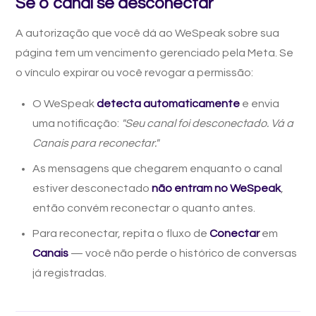
Se o canal se desconectar
A autorização que você dá ao WeSpeak sobre sua
página tem um vencimento gerenciado pela Meta. Se
o vínculo expirar ou você revogar a permissão:
O WeSpeak
detecta automaticamente
e envia
uma notificação:
"Seu canal foi desconectado. Vá a
Canais para reconectar."
As mensagens que chegarem enquanto o canal
estiver desconectado
não entram no WeSpeak
,
então convém reconectar o quanto antes.
Para reconectar, repita o fluxo de
Conectar
em
Canais
— você não perde o histórico de conversas
já registradas.