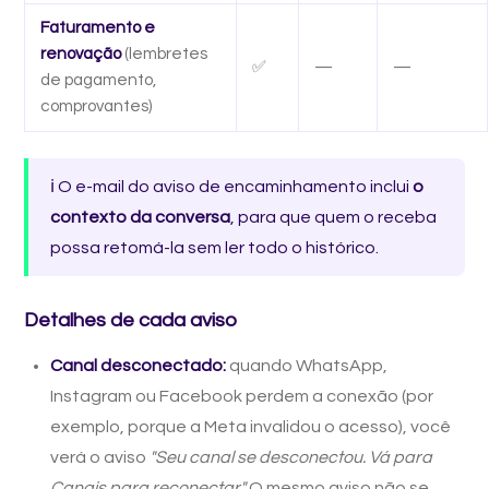
Faturamento e
renovação
(lembretes
✅
—
—
de pagamento,
comprovantes)
ℹ️ O e-mail do aviso de encaminhamento inclui
o
contexto da conversa
, para que quem o receba
possa retomá-la sem ler todo o histórico.
Detalhes de cada aviso
Canal desconectado:
quando WhatsApp,
Instagram ou Facebook perdem a conexão (por
exemplo, porque a Meta invalidou o acesso), você
verá o aviso
"Seu canal se desconectou. Vá para
Canais para reconectar."
O mesmo aviso não se