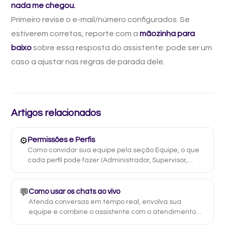
nada me chegou.
Primeiro revise o e-mail/número configurados. Se
estiverem corretos, reporte com a
mãozinha para
baixo
sobre essa resposta do assistente: pode ser um
caso a ajustar nas regras de parada dele.
Artigos relacionados
⚙️
Permissões e Perfis
Como convidar sua equipe pela seção Equipe, o que
cada perfil pode fazer (Administrador, Supervisor,
Usuário) e o que fazer se alguém não conseguir
entrar.
💬
Como usar os chats ao vivo
Atenda conversas em tempo real, envolva sua
equipe e combine o assistente com o atendimento
humano.