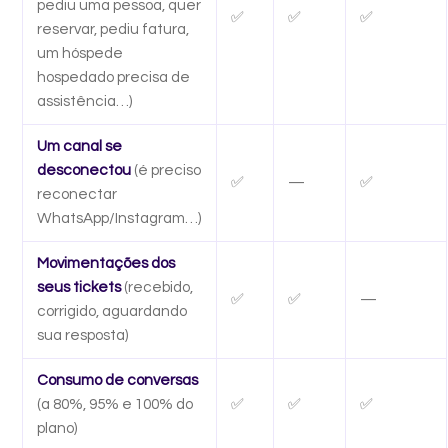
pediu uma pessoa, quer
✅
✅
✅
reservar, pediu fatura,
um hóspede
hospedado precisa de
assistência…)
Um canal se
desconectou
(é preciso
✅
—
✅
reconectar
WhatsApp/Instagram…)
Movimentações dos
seus tickets
(recebido,
✅
✅
—
corrigido, aguardando
sua resposta)
Consumo de conversas
(a 80%, 95% e 100% do
✅
✅
✅
plano)