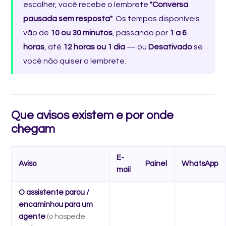
escolher, você recebe o lembrete
"Conversa
pausada sem resposta"
. Os tempos disponíveis
vão de
10 ou 30 minutos
, passando por
1 a 6
horas
, até
12 horas ou 1 dia
— ou
Desativado
se
você não quiser o lembrete.
Que avisos existem e por onde
chegam
E-
Aviso
Painel
WhatsApp
mail
O assistente parou /
encaminhou para um
agente
(o hóspede